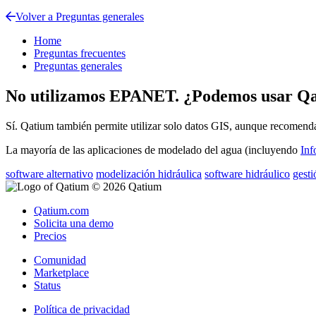
Volver a Preguntas generales
Home
Preguntas frecuentes
Preguntas generales
No utilizamos EPANET. ¿Podemos usar Q
S
í
.
Qatium
tambi
é
n
permite
utilizar
solo
datos
GIS
,
aunque
recomend
La
mayor
í
a
de
las
aplicaciones
de
modelado
del
agua
(
incluyendo
Inf
software alternativo
modelización hidráulica
software hidráulico
gesti
© 2026 Qatium
Qatium.com
Solicita una demo
Precios
Comunidad
Marketplace
Status
Política de privacidad