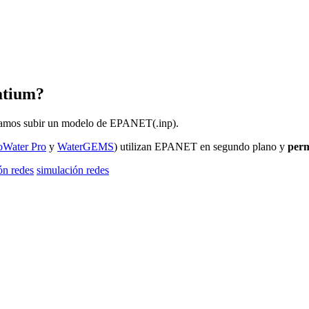
atium?
amos
subir
un
modelo
de
EPANET
(
.
inp
)
.
oWater
Pro
y
WaterGEMS
)
utilizan
EPANET
en
segundo
plano
y
perm
ón redes
simulación redes