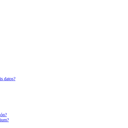
is datos?
ión?
tium?