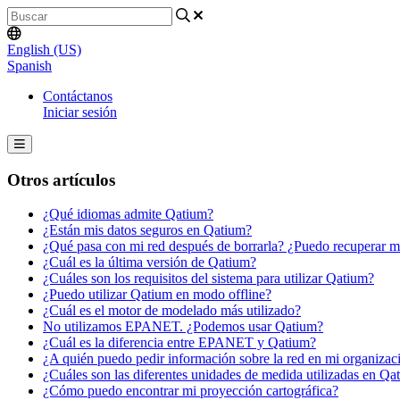
English (US)
Spanish
Contáctanos
Iniciar sesión
Otros artículos
¿Qué idiomas admite Qatium?
¿Están mis datos seguros en Qatium?
¿Qué pasa con mi red después de borrarla? ¿Puedo recuperar m
¿Cuál es la última versión de Qatium?
¿Cuáles son los requisitos del sistema para utilizar Qatium?
¿Puedo utilizar Qatium en modo offline?
¿Cuál es el motor de modelado más utilizado?
No utilizamos EPANET. ¿Podemos usar Qatium?
¿Cuál es la diferencia entre EPANET y Qatium?
¿A quién puedo pedir información sobre la red en mi organizac
¿Cuáles son las diferentes unidades de medida utilizadas en Qa
¿Cómo puedo encontrar mi proyección cartográfica?