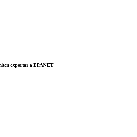
iten
exportar
a
EPANET
.