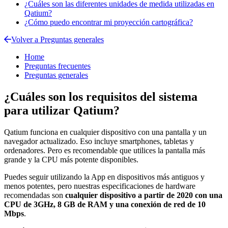
¿Cuáles son las diferentes unidades de medida utilizadas en
Qatium?
¿Cómo puedo encontrar mi proyección cartográfica?
Volver a Preguntas generales
Home
Preguntas frecuentes
Preguntas generales
¿Cuáles son los requisitos del sistema
para utilizar Qatium?
Qatium
funciona
en
cualquier
dispositivo
con
una
pantalla
y
un
navegador
actualizado
.
Eso
incluye
smartphones
,
tabletas
y
ordenadores
.
Pero
es
recomendable
que
utilices
la
pantalla
m
á
s
grande
y
la
CPU
m
á
s
potente
disponibles
.
Puedes
seguir
utilizando
la
App
en
dispositivos
m
á
s
antiguos
y
menos
potentes
,
pero
nuestras
especificaciones
de
hardware
recomendadas
son
cualquier
dispositivo
a
partir
de
2020
con
una
CPU
de
3GHz
,
8
GB
de
RAM
y
una
conexi
ó
n
de
red
de
10
Mbps
.