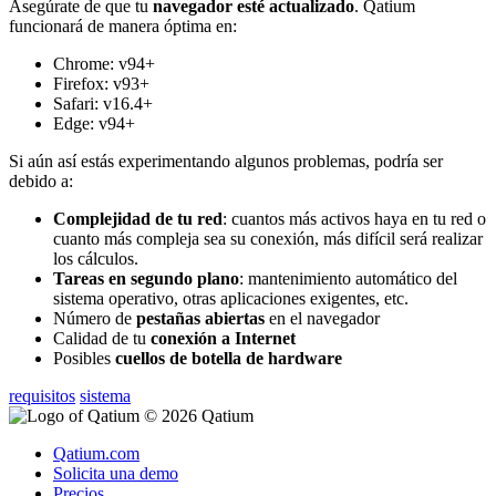
Aseg
ú
rate
de
que
tu
navegador
est
é
actualizado
.
Qatium
funcionar
á
de
manera
ó
ptima
en
:
Chrome
:
v94
+
Firefox
:
v93
+
Safari
:
v16
.
4
+
Edge
:
v94
+
Si
a
ú
n
as
í
est
á
s
experimentando
algunos
problemas
,
podr
í
a
ser
debido
a
:
Complejidad
de
tu
red
:
cuantos
m
á
s
activos
haya
en
tu
red
o
cuanto
m
á
s
compleja
sea
su
conexi
ó
n
,
m
á
s
dif
í
cil
ser
á
realizar
los
c
á
lculos
.
Tareas
en
segundo
plano
:
mantenimiento
autom
á
tico
del
sistema
operativo
,
otras
aplicaciones
exigentes
,
etc
.
N
ú
mero
de
pesta
ñ
as
abiertas
en
el
navegador
Calidad
de
tu
conexi
ó
n
a
Internet
Posibles
cuellos
de
botella
de
hardware
requisitos
sistema
© 2026 Qatium
Qatium.com
Solicita una demo
Precios