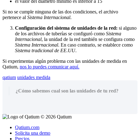
el
valor
del
di
á
metro
m
í
nimo
es
inferior
a
15
Si
no
se
cumple
ninguna
de
las
dos
condiciones
,
el
archivo
pertenece
al
Sistema
Internacional
.
Configuraci
ó
n
del
sistema
de
unidades
de
la
red
:
si
alguno
de
los
archivos
de
tuber
í
as
se
configur
ó
como
Sistema
Internacional
,
la
unidad
de
la
red
tambi
é
n
se
configura
como
Sistema
Internacional
.
En
caso
contrario
,
se
establece
como
Sistema
tradicional
de
EE
.
UU
.
Si
experimentas
alg
ú
n
problema
con
las
unidades
de
medida
en
Qatium
,
nos
lo
puedes
comunicar
aqu
í
.
qatium
unidades medida
¿Cómo sabemos cual son las unidades de tu red?
© 2026 Qatium
Qatium.com
Solicita una demo
Precios