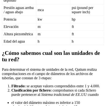
dep
ó
sito
Presi
ó
n
aguas
arriba
psi
(
pound
per
mca
/
aguas
abajo
square
inch
)
Potencia
kw
hp
Elevaci
ó
n
m
ft
Altura
piezom
é
trica
m
ft
Edad
del
agua
h
h
¿
C
ó
mo
sabemos
cual
son
las
unidades
de
tu
red
?
Para
determinar
el
sistema
de
unidades
de
la
red
,
Qatium
realiza
comprobaciones
en
el
campo
de
di
á
metros
de
los
archivos
de
tuber
í
as
,
que
constan
de
3
etapas
:
Filtrado
:
se
aceptan
valores
comprendidos
entre
1
y
4
.
000
.
Clasificaci
ó
n
por
fichero
:
comprobamos
si
cada
fichero
puede
pertenecer
al
Sistema
tradicional
de
EE
.
UU
cuando
el
valor
del
di
á
metro
m
á
ximo
es
inferior
a
150