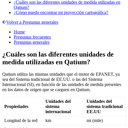
¿Cuáles son las diferentes unidades de medida utilizadas en
Qatium?
¿Cómo puedo encontrar mi proyección cartográfica?
Volver a Preguntas generales
Home
Preguntas frecuentes
Preguntas generales
¿Cuáles son las diferentes unidades de
medida utilizadas en Qatium?
Qatium
utiliza
las
mismas
unidades
que
el
motor
de
EPANET
,
ya
sea
del
Sistema
tradicional
de
EE
.
UU
.
o
las
del
Sistema
Internacional
(
SI
)
,
en
funci
ó
n
de
las
unidades
de
medida
presentes
en
los
datos
de
origen
que
se
carguen
en
Qatium
.
Unidades
del
Unidades
del
Propiedades
sistema
sistema
tradicional
internacional
EE
.
UU
Longitud
de
la
red
km
mi
(
mile
)