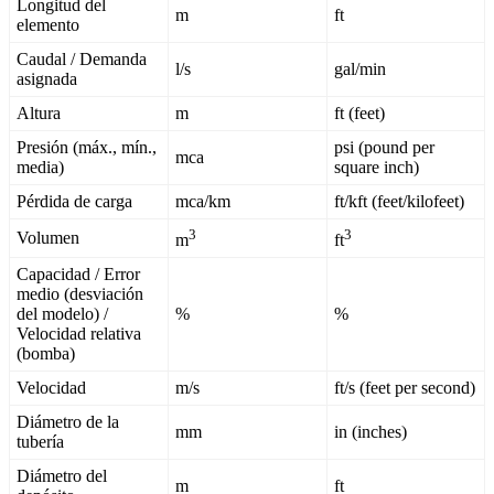
Longitud
del
m
ft
elemento
Caudal
/
Demanda
l
/
s
gal
/
min
asignada
Altura
m
ft
(
feet
)
Presi
ó
n
(
m
á
x
.
,
m
í
n
.
,
psi
(
pound
per
mca
media
)
square
inch
)
P
é
rdida
de
carga
mca
/
km
ft
/
kft
(
feet
/
kilofeet
)
3
3
Volumen
m
ft
Capacidad
/
Error
medio
(
desviaci
ó
n
del
modelo
)
/
%
%
Velocidad
relativa
(
bomba
)
Velocidad
m
/
s
ft
/
s
(
feet
per
second
)
Di
á
metro
de
la
mm
in
(
inches
)
tuber
í
a
Di
á
metro
del
m
ft