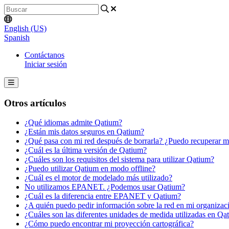
English (US)
Spanish
Contáctanos
Iniciar sesión
Otros artículos
¿Qué idiomas admite Qatium?
¿Están mis datos seguros en Qatium?
¿Qué pasa con mi red después de borrarla? ¿Puedo recuperar m
¿Cuál es la última versión de Qatium?
¿Cuáles son los requisitos del sistema para utilizar Qatium?
¿Puedo utilizar Qatium en modo offline?
¿Cuál es el motor de modelado más utilizado?
No utilizamos EPANET. ¿Podemos usar Qatium?
¿Cuál es la diferencia entre EPANET y Qatium?
¿A quién puedo pedir información sobre la red en mi organizac
¿Cuáles son las diferentes unidades de medida utilizadas en Qa
¿Cómo puedo encontrar mi proyección cartográfica?