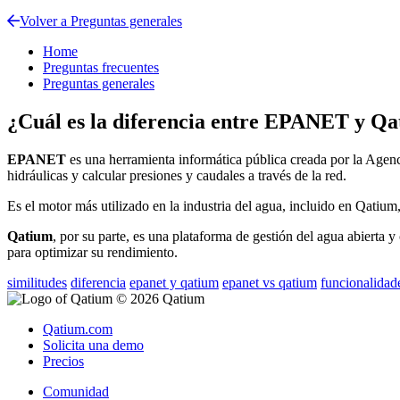
Volver a Preguntas generales
Home
Preguntas frecuentes
Preguntas generales
¿Cuál es la diferencia entre EPANET y Q
EPANET
es
una
herramienta
inform
á
tica
p
ú
blica
creada
por
la
Agenc
hidr
á
ulicas
y
calcular
presiones
y
caudales
a
trav
é
s
de
la
red
.
Es
el
motor
m
á
s
utilizado
en
la
industria
del
agua
,
incluido
en
Qatium
Qatium
,
por
su
parte
,
es
una
plataforma
de
gesti
ó
n
del
agua
abierta
y
para
optimizar
su
rendimiento
.
similitudes
diferencia
epanet y qatium
epanet vs qatium
funcionalidad
© 2026 Qatium
Qatium.com
Solicita una demo
Precios
Comunidad