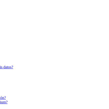
is datos?
ión?
tium?