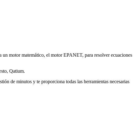
a
un
motor
matem
á
tico
,
el
motor
EPANET
,
para
resolver
ecuaciones
esto
,
Qatium
.
sti
ó
n
de
minutos
y
te
proporciona
todas
las
herramientas
necesarias