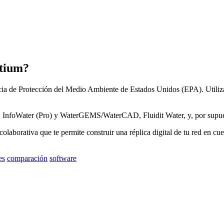
atium?
ia
de
Protecci
ó
n
del
Medio
Ambiente
de
Estados
Unidos
(
EPA
)
.
Utiliz
,
InfoWater
(
Pro
)
y
WaterGEMS
/
WaterCAD
,
Fluidit
Water
,
y
,
por
supu
colaborativa
que
te
permite
construir
una
r
é
plica
digital
de
tu
red
en
cue
es
comparación
software