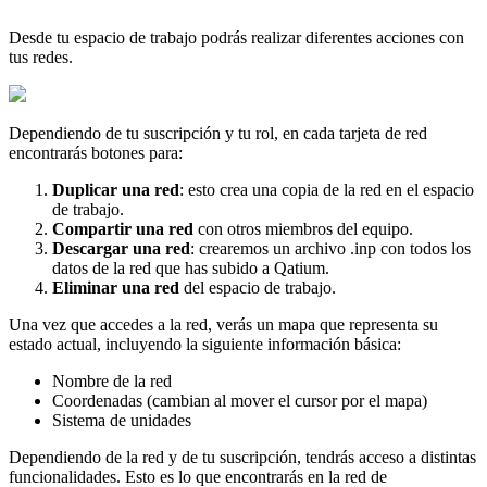
Desde
tu
espacio
de
trabajo
podr
á
s
realizar
diferentes
acciones
con
tus
redes
.
Dependiendo
de
tu
suscripci
ó
n
y
tu
rol
,
en
cada
tarjeta
de
red
encontrar
á
s
botones
para
:
Duplicar
una
red
:
esto
crea
una
copia
de
la
red
en
el
espacio
de
trabajo
.
Compartir
una
red
con
otros
miembros
del
equipo
.
Descargar
una
red
:
crearemos
un
archivo
.
inp
con
todos
los
datos
de
la
red
que
has
subido
a
Qatium
.
Eliminar
una
red
del
espacio
de
trabajo
.
Una
vez
que
accedes
a
la
red
,
ver
á
s
un
mapa
que
representa
su
estado
actual
,
incluyendo
la
siguiente
informaci
ó
n
b
á
sica
:
Nombre
de
la
red
Coordenadas
(
cambian
al
mover
el
cursor
por
el
mapa
)
Sistema
de
unidades
Dependiendo
de
la
red
y
de
tu
suscripci
ó
n
,
tendr
á
s
acceso
a
distintas
funcionalidades
.
Esto
es
lo
que
encontrar
á
s
en
la
red
de