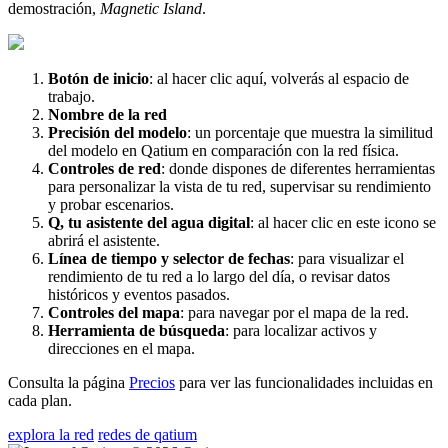
demostraci
ó
n
,
Magnetic
Island
.
Bot
ó
n
de
inicio
:
al
hacer
clic
aqu
í
,
volver
á
s
al
espacio
de
trabajo
.
Nombre
de
la
red
Precisi
ó
n
del
modelo
:
un
porcentaje
que
muestra
la
similitud
del
modelo
en
Qatium
en
comparaci
ó
n
con
la
red
f
í
sica
.
Controles
de
red
:
donde
dispones
de
diferentes
herramientas
para
personalizar
la
vista
de
tu
red
,
supervisar
su
rendimiento
y
probar
escenarios
.
Q
,
tu
asistente
del
agua
digital
:
al
hacer
clic
en
este
icono
se
abrir
á
el
asistente
.
L
í
nea
de
tiempo
y
selector
de
fechas
:
para
visualizar
el
rendimiento
de
tu
red
a
lo
largo
del
d
í
a
,
o
revisar
datos
hist
ó
ricos
y
eventos
pasados
.
Controles
del
mapa
:
para
navegar
por
el
mapa
de
la
red
.
Herramienta
de
b
ú
squeda
:
para
localizar
activos
y
direcciones
en
el
mapa
.
Consulta
la
p
á
gina
Precios
para
ver
las
funcionalidades
incluidas
en
cada
plan
.
explora la red
redes de qatium