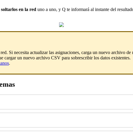
soltarlos
en
la
red
uno
a
uno
,
y
Q
te
informar
á
al
instante
del
resultad
red
.
Si
necesita
actualizar
las
asignaciones
,
carga
un
nuevo
archivo
de
ue
cargar
un
nuevo
archivo
CSV
para
sobrescribir
los
datos
existentes
.
tanos
.
lemas