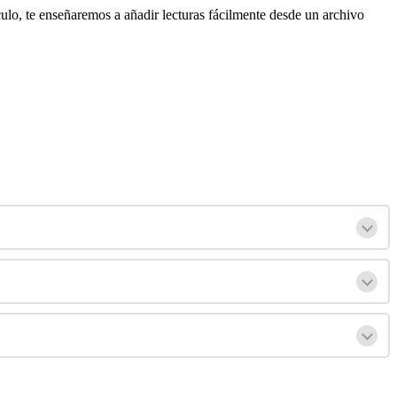
culo
,
te
ense
ñ
aremos
a
a
ñ
adir
lecturas
f
á
cilmente
desde
un
archivo