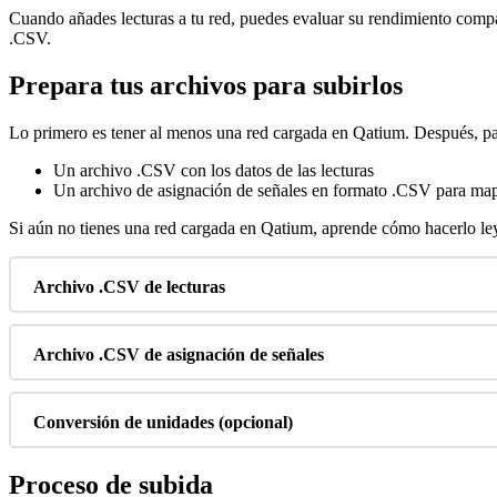
Cuando
a
ñ
ades
lecturas
a
tu
red
,
puedes
evaluar
su
rendimiento
comp
.
CSV
.
Prepara
tus
archivos
para
subirlos
Lo
primero
es
tener
al
menos
una
red
cargada
en
Qatium
.
Despu
é
s
,
p
Un
archivo
.
CSV
con
los
datos
de
las
lecturas
Un
archivo
de
asignaci
ó
n
de
se
ñ
ales
en
formato
.
CSV
para
map
Si
a
ú
n
no
tienes
una
red
cargada
en
Qatium
,
aprende
c
ó
mo
hacerlo
le
Archivo
.
CSV
de
lecturas
Archivo
.
CSV
de
asignaci
ó
n
de
se
ñ
ales
Conversi
ó
n
de
unidades
(
opcional
)
Proceso
de
subida