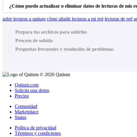
¿
C
ó
mo
puedo
actualizar
o
eliminar
datos
de
lecturas
de
mis
r
subir lecturas a qatium
cómo añadir lecturas a mi red
lecturas de red
a
Prepara tus archivos para subirlos
Proceso de subida
Preguntas frecuentes y resolución de problemas
© 2026 Qatium
Qatium.com
Solicita una demo
Precios
Comunidad
Marketplace
Status
Política de privacidad
Términos y condiciones