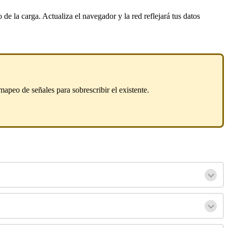
o
de
la
carga
.
Actualiza
el
navegador
y
la
red
reflejar
á
tus
datos
mapeo
de
se
ñ
ales
para
sobrescribir
el
existente
.