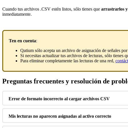
Cuando
tus
archivos
.
CSV
est
é
n
listos
,
s
ó
lo
tienes
que
arrastrarlos
y
inmediatamente
.
Ten
en
cuenta
:
Qatium
s
ó
lo
acepta
un
archivo
de
asignaci
ó
n
de
se
ñ
ales
por
Si
necesitas
actualizar
tus
archivos
de
lecturas
,
s
ó
lo
tienes
q
Para
eliminar
completamente
las
lecturas
de
una
red
,
cont
á
c
Preguntas
frecuentes
y
resoluci
ó
n
de
prob
Error
de
formato
incorrecto
al
cargar
archivos
CSV
Mis
lecturas
no
aparecen
asignadas
al
activo
correcto