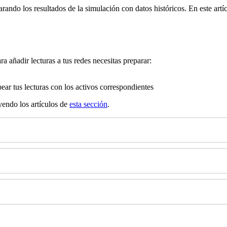
arando
los
resultados
de
la
simulaci
ó
n
con
datos
hist
ó
ricos
.
En
este
art
í
ara
a
ñ
adir
lecturas
a
tus
redes
necesitas
preparar
:
ear
tus
lecturas
con
los
activos
correspondientes
yendo
los
art
í
culos
de
esta
secci
ó
n
.