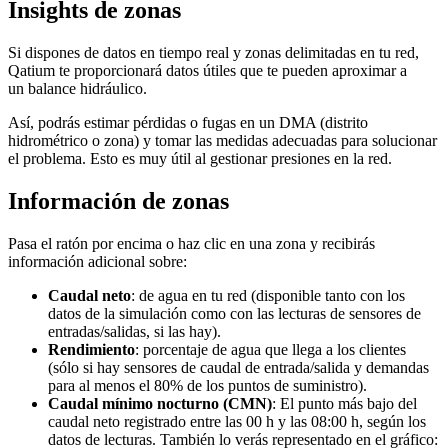
Insights de zonas
Si
dispones
de
datos
en
tiempo
real
y
zonas
delimitadas
en
tu
red
,
Qatium
te
proporcionar
á
datos
ú
tiles
que
te
pueden
aproximar
a
un
balance
hidr
á
ulico
.
As
í
,
podr
á
s
estimar
p
é
rdidas
o
fugas
en
un
DMA
(
distrito
hidrom
é
trico
o
zona
)
y
tomar
las
medidas
adecuadas
para
solucionar
el
problema
.
Esto
es
muy
ú
til
al
gestionar
presiones
en
la
red
.
Informaci
ó
n
de
zonas
Pasa
el
rat
ó
n
por
encima
o
haz
clic
en
una
zona
y
recibir
á
s
informaci
ó
n
adicional
sobre
:
Caudal
neto
:
de
agua
en
tu
red
(
disponible
tanto
con
los
datos
de
la
simulaci
ó
n
como
con
las
lecturas
de
sensores
de
entradas
/
salidas
,
si
las
hay
)
.
Rendimiento
:
porcentaje
de
agua
que
llega
a
los
clientes
(
s
ó
lo
si
hay
sensores
de
caudal
de
entrada
/
salida
y
demandas
para
al
menos
el
80
%
de
los
puntos
de
suministro
)
.
Caudal
m
í
nimo
nocturno
(
CMN
)
:
El
punto
m
á
s
bajo
del
caudal
neto
registrado
entre
las
00
h
y
las
08
:
00
h
,
seg
ú
n
los
datos
de
lecturas
.
Tambi
é
n
lo
ver
á
s
representado
en
el
gr
á
fico
: