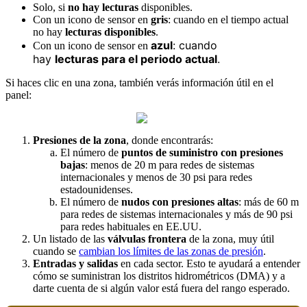
Solo
,
si
no
hay
lecturas
disponibles
.
Con
un
icono
de
sensor
en
gris
:
cuando
en
el
tiempo
actual
no
hay
lecturas
disponibles
.
azul
:
cuando
Con
un
icono
de
sensor
en
hay
lecturas
para
el
periodo
actual
.
Si
haces
clic
en
una
zona
,
tambi
é
n
ver
á
s
informaci
ó
n
ú
til
en
el
panel
:
Presiones
de
la
zona
,
donde
encontrar
á
s
:
El
n
ú
mero
de
puntos
de
suministro
con
presiones
bajas
:
menos
de
20
m
para
redes
de
sistemas
internacionales
y
menos
de
30
psi
para
redes
estadounidenses
.
El
n
ú
mero
de
nudos
con
presiones
altas
:
m
á
s
de
60
m
para
redes
de
sistemas
internacionales
y
m
á
s
de
90
psi
para
redes
habituales
en
EE
.
UU
.
Un
listado
de
las
v
á
lvulas
frontera
de
la
zona
,
muy
ú
til
cuando
se
cambian
los
l
í
mites
de
las
zonas
de
presi
ó
n
.
Entradas
y
salidas
en
cada
sector
.
Esto
te
ayudar
á
a
entender
c
ó
mo
se
suministran
los
distritos
hidrom
é
tricos
(
DMA
)
y
a
darte
cuenta
de
si
alg
ú
n
valor
est
á
fuera
del
rango
esperado
.