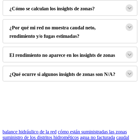
¿
C
ó
mo
se
calculan
los
insights
de
zonas
?
¿
Por
qu
é
mi
red
no
muestra
caudal
neto
,
rendimiento
y
/
o
fugas
estimadas
?
El
rendimiento
no
aparece
en
los
insights
de
zonas
¿
Qu
é
ocurre
si
algunos
insights
de
zonas
son
N
/
A
?
balance hidráulico de la red
cómo están suministradas las zonas
suministro de los distritos hidrométicos
agua no facturada
caudal