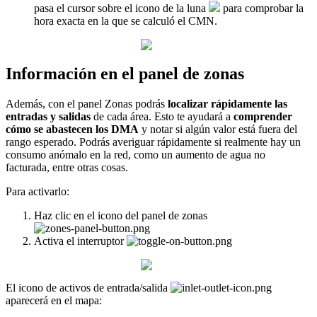
pasa
el
cursor
sobre
el
icono
de
la
luna
para
comprobar
la
hora
exacta
en
la
que
se
calcul
ó
el
CMN
.
Informaci
ó
n
en
el
panel
de
zonas
Adem
á
s
,
con
el
panel
Zonas
podr
á
s
localizar
r
á
pidamente
las
entradas
y
salidas
de
cada
á
rea
.
Esto
te
ayudar
á
a
comprender
c
ó
mo
se
abastecen
los
DMA
y
notar
si
alg
ú
n
valor
est
á
fuera
del
rango
esperado
.
Podr
á
s
averiguar
r
á
pidamente
si
realmente
hay
un
consumo
an
ó
malo
en
la
red
,
como
un
aumento
de
agua
no
facturada
,
entre
otras
cosas
.
Para
activarlo
:
Haz
clic
en
el
icono
del
panel
de
zonas
Activa
el
interruptor
El
icono
de
activos
de
entrada
/
salida
aparecer
á
en
el
mapa
: