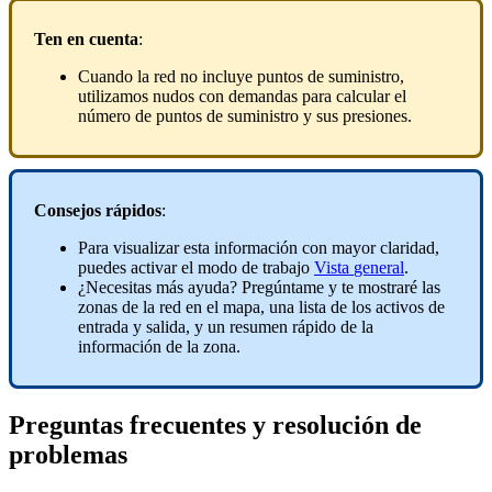
Ten
en
cuenta
:
Cuando
la
red
no
incluye
puntos
de
suministro
,
utilizamos
nudos
con
demandas
para
calcular
el
n
ú
mero
de
puntos
de
suministro
y
sus
presiones
.
Consejos
r
á
pidos
:
Para
visualizar
esta
informaci
ó
n
con
mayor
claridad
,
puedes
activar
el
modo
de
trabajo
Vista
general
.
¿
Necesitas
m
á
s
ayuda
?
Preg
ú
ntame
y
te
mostrar
é
las
zonas
de
la
red
en
el
mapa
,
una
lista
de
los
activos
de
entrada
y
salida
,
y
un
resumen
r
á
pido
de
la
informaci
ó
n
de
la
zona
.
Preguntas
frecuentes
y
resoluci
ó
n
de
problemas